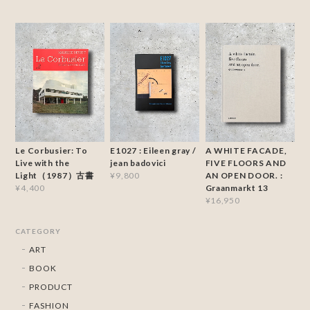
Le Corbusier: To
E1027 : Eileen gray /
A WHITE FACADE,
Live with the
jean badovici
FIVE FLOORS AND
Light（1987）古書
AN OPEN DOOR. :
¥9,800
Graanmarkt 13
¥4,400
¥16,950
CATEGORY
ART
BOOK
PRODUCT
FASHION