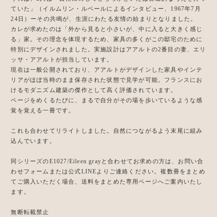
ていた」（イルムリン・ルベールによるインタビュー、1967年7月
24日）ーその共鳴が、生涯にわたる友情の始まりとなりました。
カレが求めたのは「外から見ると小さいが、中に入ると大きく感じ
る」家。その理念を体現するため、家具の多くがこの邸宅のために
特別にデザインされました。実施設計はアアルトの2番目の妻、エリ
ッサ・アアルトが担当しています。
現在は一般公開されており、アアルトがデザインした家具やインテ
リアがほぼ当時のまま保存された状態で見学が可能。フランスにお
けるモダニズム建築の傑作として高く評価されています。
ページをめくるたびに、まるで自分がその場を歩いているような感
覚を覚える一冊です。
これも合わせてリライトしました。自然につながるよう末尾に組み
込んでいます。
同シリーズのE1027/Eileen grayと合わせてお求めの方は、お問い合
わせフォームまたは公式LINEよりご連絡ください。複数冊をまとめ
てご購入いただく場合、送料をまとめた専用ページへご案内いたし
ます。
無断転載禁止