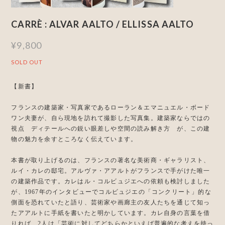
CARRÈ : ALVAR AALTO / ELLISSA AALTO
¥9,800
SOLD OUT
【新書】
フランスの建築家・写真家であるローラン＆エマニュエル・ボード
ワン夫妻が、自ら現地を訪れて撮影した写真集。建築家ならではの
視点 ディテールへの鋭い眼差しや空間の読み解き方 が、この建
物の魅力を余すところなく伝えています。
本書が取り上げるのは、フランスの著名な美術商・ギャラリスト、
ルイ・カレの邸宅。アルヴァ・アアルトがフランスで手がけた唯一
の建築作品です。カレはル・コルビュジエへの依頼も検討しました
が、1967年のインタビューでコルビュジエの「コンクリート」的な
側面を恐れていたと語り、芸術家や画廊主の友人たちを通じて知っ
たアアルトに手紙を書いたと明かしています。カレ自身の言葉を借
りれば、2人は「芸術に対してどちらかといえば普遍的な考えを持っ