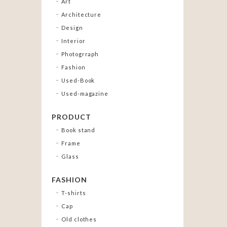
Art
Architecture
Design
Interior
Photogrraph
Fashion
Used-Book
Used-magazine
PRODUCT
Book stand
Frame
Glass
FASHION
T-shirts
Cap
Old clothes