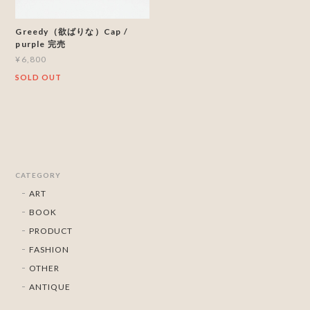
Greedy（欲ばりな）Cap /
purple 完売
¥6,800
SOLD OUT
CATEGORY
ART
BOOK
PRODUCT
FASHION
OTHER
ANTIQUE