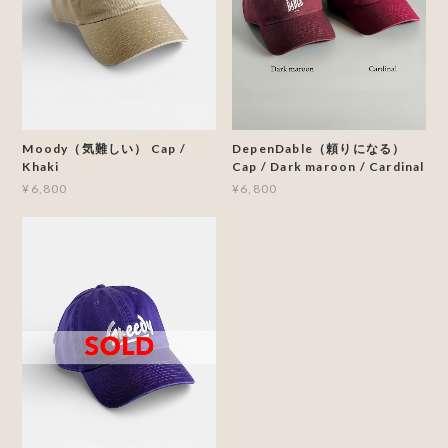
Moody（気難しい） Cap /
DepenDable（頼りになる）
Khaki
Cap / Dark maroon / Cardinal
¥6,800
¥6,800