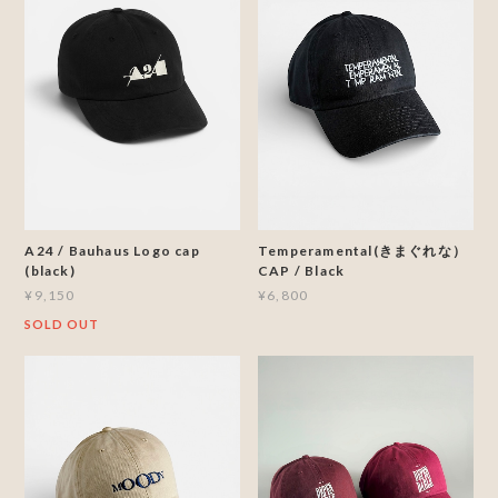
A24 / Bauhaus Logo cap
Temperamental(きまぐれな）
(black)
CAP / Black
¥9,150
¥6,800
SOLD OUT