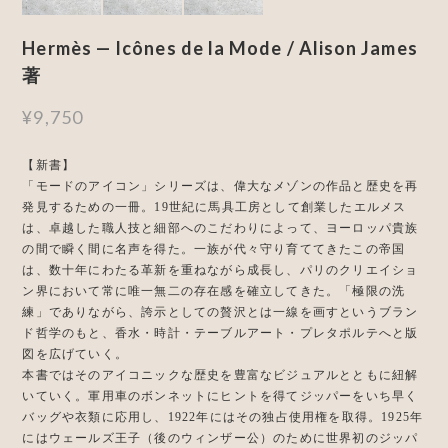
Hermès — Icônes de la Mode / Alison James
著
¥9,750
【新書】
「モードのアイコン」シリーズは、偉大なメゾンの作品と歴史を再
発見するための一冊。19世紀に馬具工房として創業したエルメス
は、卓越した職人技と細部へのこだわりによって、ヨーロッパ貴族
の間で瞬く間に名声を得た。一族が代々守り育ててきたこの帝国
は、数十年にわたる革新を重ねながら成長し、パリのクリエイショ
ン界において常に唯一無二の存在感を確立してきた。「極限の洗
練」でありながら、誇示としての贅沢とは一線を画すというブラン
ド哲学のもと、香水・時計・テーブルアート・プレタポルテへと版
図を広げていく。
本書ではそのアイコニックな歴史を豊富なビジュアルとともに紐解
いていく。軍用車のボンネットにヒントを得てジッパーをいち早く
バッグや衣類に応用し、1922年にはその独占使用権を取得。1925年
にはウェールズ王子（後のウィンザー公）のために世界初のジッパ