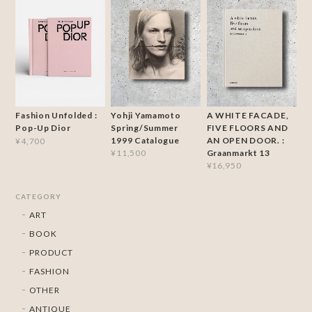
Yohji Yamamoto
A WHITE FACADE,
Fashion Unfolded :
Spring/Summer
FIVE FLOORS AND
Pop-Up Dior
1999 Catalogue
AN OPEN DOOR. :
¥4,700
Graanmarkt 13
¥11,500
¥16,950
CATEGORY
ART
BOOK
PRODUCT
FASHION
OTHER
ANTIQUE