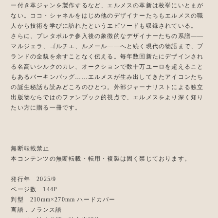
ー付き革ジャンを製作するなど、エルメスの革新は枚挙にいとまが
ない。ココ・シャネルをはじめ他のデザイナーたちもエルメスの職
人から技術を学びに訪れたというエピソードも収録されている。
さらに、プレタポルテ参入後の象徴的なデザイナーたちの系譜——
マルジェラ、ゴルチエ、ルメール——へと続く現代の物語まで、ブ
ランドの全貌を余すことなく伝える。毎年数回新たにデザインされ
る名高いシルクのカレ、オークションで数十万ユーロを超えること
もあるバーキンバッグ……エルメスが生み出してきたアイコンたち
の誕生秘話も読みどころのひとつ。外部ジャーナリストによる独立
出版物ならではのファンブック的視点で、エルメスをより深く知り
たい方に贈る一冊です。
無断転載禁止
本コンテンツの無断転載・転用・複製は固く禁じております。
発行年 2025/9
ページ数 144P
判型 210mm×270mm ハードカバー
言語 : フランス語