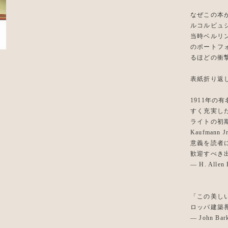
なぜこの本
ルコルビュ
当時ベルリン
のポートフ
るほどの衝
表紙折り返
1911年の
すく充実し
ライトの初期
Kaufma
意義を読者
歓迎すべき
— H. Allen 
「この美し
ロッパ建築
— John Bar