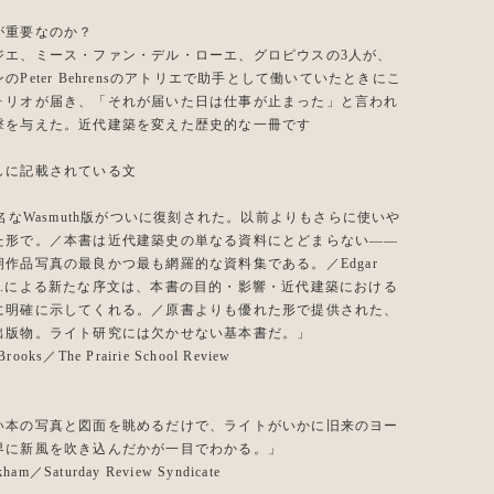
が重要なのか？
ジエ、ミース・ファン・デル・ローエ、グロピウスの3人が、
のPeter Behrensのアトリエで助手として働いていたときにこ
ォリオが届き、「それが届いた日は仕事が止まった」と言われ
撃を与えた。近代建築を変えた歴史的な一冊です
しに記載されている文
有名なWasmuth版がついに復刻された。以前よりもさらに使いや
た形で。／本書は近代建築史の単なる資料にとどまらない——
作品写真の最良かつ最も網羅的な資料集である。／Edgar
nn Jr.による新たな序文は、本書の目的・影響・近代建築における
に明確に示してくれる。／原書よりも優れた形で提供された、
出版物。ライト研究には欠かせない基本書だ。」
Brooks／The Prairie School Review
い本の写真と図面を眺めるだけで、ライトがいかに旧来のヨー
界に新風を吹き込んだかが一目でわかる。」
kham／Saturday Review Syndicate