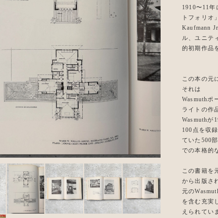
1910〜11
トフォリオ」
Kaufma
ル、ユニテ
的初期作品
この本の元
それは
Wasmuth
ライトの作品
Wasmuth
100点を
ていた50
での本格的
この書籍を元に19
から出版さ
元のWasm
を含む充実した
えられてい