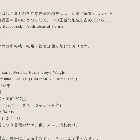
み出した最も創造的な建築の精神……『初期作品集』はライト
重要基本書のひとつとして、その正当な地位を占めている。」
. Hasbrouck／Architectural Forum
止
ツの無断転載・転用・複製は固く禁じております。
rly Work by Frank Lloyd Wright
all House（Clarkson N. Potter, Inc.）
968年
語
・図面 207点
ードカバー（ダストジャケット付）
 34 cm
142ページ
書につき書籍のヤケ、傷、スレ、汚れ有り。
質上、経年による若干のヤケ・スレはご了承ください。