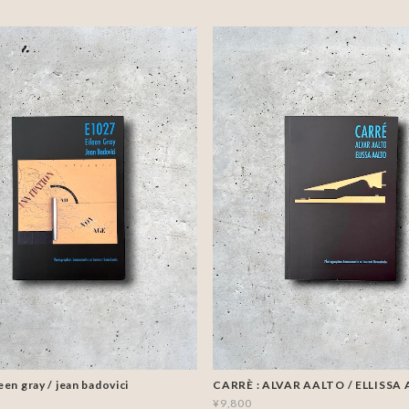
een gray / jean badovici
CARRÈ : ALVAR AALTO / ELLISSA
¥9,800