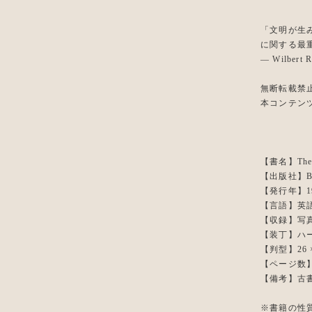
「文明が生
に関する最
— Wilbert R
無断転載禁
本コンテン
【書名】The Ea
【出版社】Bramh
【発行年】1
【言語】英
【収録】写真
【装丁】ハ
【判型】26 ×
【ページ数】
【備考】古
※書籍の性