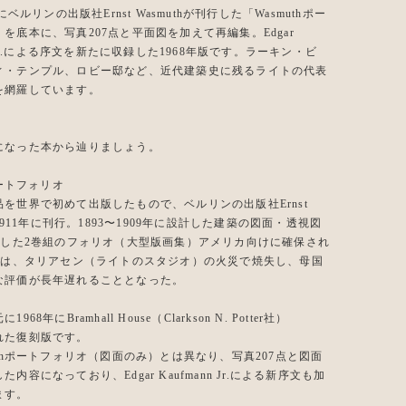
年にベルリンの出版社Ernst Wasmuthが刊行した「Wasmuthポー
を底本に、写真207点と平面図を加えて再編集。Edgar
nn Jr.による序文を新たに収録した1968年版です。ラーキン・ビ
ィ・テンプル、ロビー邸など、近代建築史に残るライトの代表
を網羅しています。
になった本から辿りましょう。
ポートフォリオ
を世界で初めて出版したもので、ベルリンの出版社Ernst
が1911年に刊行。1893〜1909年に設計した建築の図面・透視図
収録した2巻組のフォリオ（大型版画集）アメリカ向けに確保され
0部は、タリアセン（ライトのスタジオ）の火災で焼失し、母国
な評価が長年遅れることとなった。
68年にBramhall House（Clarkson N. Potter社）
れた復刻版です。
uthポートフォリオ（図面のみ）とは異なり、写真207点と図面
内容になっており、Edgar Kaufmann Jr.による新序文も加
ます。