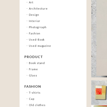
Art
Architecture
Design
Interior
Photogrraph
Fashion
Used-Book
Used-magazine
PRODUCT
Book stand
Frame
Glass
FASHION
T-shirts
Cap
Old clothes