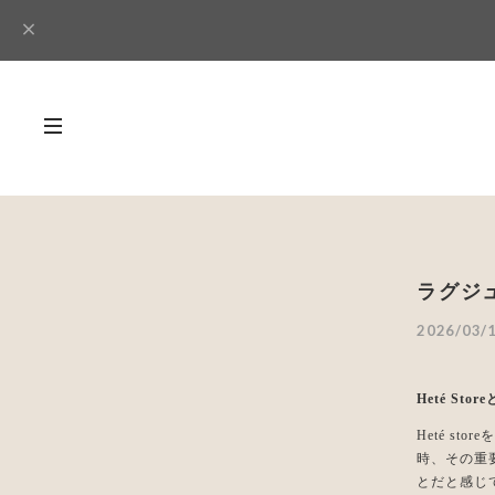
ラグジ
2026/03/1
Heté St
Heté s
時、その重
とだと感じ