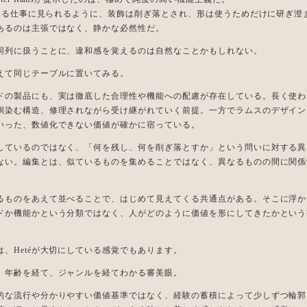
における仕事に見られるように、装飾は削ぎ落とされ、形は使うためだけに研ぎ澄
あるのは主張ではなく、静かな必然性だ。
同列に扱うことに、違和感を覚えるのは自然なことかもしれない。
えて同じテーブルに置いてみる。
ドの製品にも、実は徹底した合理性や機能への配慮が存在している。長く使わ
馴染む構造、修理されながら受け継がれていく前提。一方でラムスのデザイン
いった、数値化できない価値が確かに宿っている。
しているのではなく、「何を残し、何を削ぎ落とすか」という問いに対する異
ない。編集とは、似ているものを集めることではなく、異なるものの間に関係
るものをあえて並べることで、はじめて見えてくる共通点がある。そこに浮か
ドか機能かという分類ではなく、人がどのように価値を形にしてきたかという
は、Hetéが大切にしている感覚でもあります。
、年齢を経て、ジャンルを経てわかる審美眼。
的な流行や分かりやすい価値基準ではなく、経験の蓄積によって少しずつ輪郭