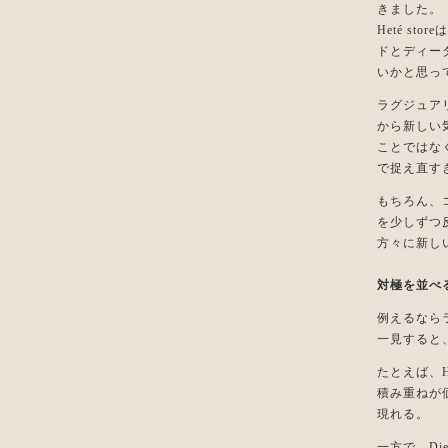
きました。
Heté s
ドとディー
いかと思っ
ラグジュア
から新しい
ことではな
で捉え直す
もちろん、
を少しずつ
方々に新し
対極を並べ
例えるなら
一見すると
たとえば、H
積み重ねが
現れる。
一方で、Di