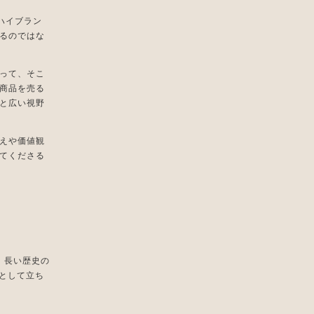
ぜハイブラン
るのではな
って、そこ
商品を売る
と広い視野
えや価値観
てくださる
技、長い歴史の
として立ち