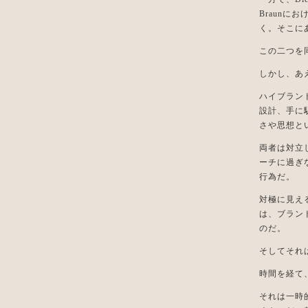
Braun
く。そこに
この二つを
しかし、あ
ハイブラン
設計、手に
さや思想と
両者は対立
ーチに過ぎ
行為だ。
対極に見え
は、ブラン
のだ。
そしてそれ
時間を経て
それは一時