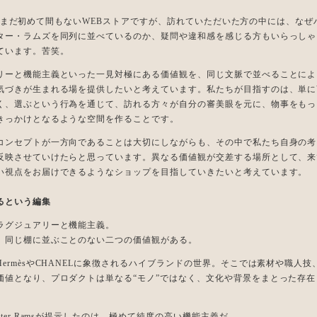
toreはまだ初めて間もないWEBストアですが、訪れていただいた方の中には、な
ター・ラムズを同列に並べているのか、疑問や違和感を感じる方もいらっしゃ
ています。苦笑。
リーと機能主義といった一見対極にある価値観を、同じ文脈で並べることによ
気づきが生まれる場を提供したいと考えています。私たちが目指すのは、単に
く、選ぶという行為を通じて、訪れる方々が自分の審美眼を元に、物事をもっ
きっかけとなるような空間を作ることです。
コンセプトが一方向であることは大切にしながらも、その中で私たち自身の考
反映させていけたらと思っています。異なる価値観が交差する場所として、来
い視点をお届けできるようなショップを目指していきたいと考えています。
るという編集
ラグジュアリーと機能主義。
、同じ棚に並ぶことのない二つの価値観がある。
ermèsやCHANELに象徴されるハイブランドの世界。そこでは素材や職人
価値となり、プロダクトは単なる“モノ”ではなく、文化や背景をまとった存在
eter Ramsが提示したのは、極めて純度の高い機能主義だ。